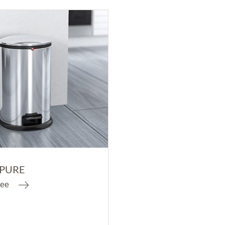
 PURE
ее