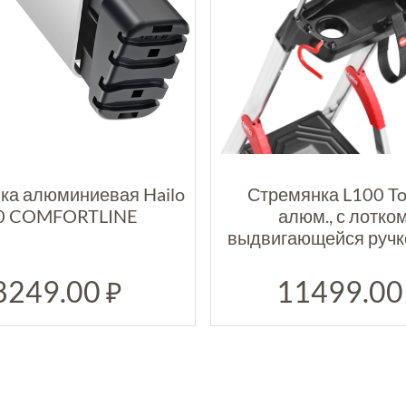
ка алюминиевая Hailo
Стремянка L100 To
0 COMFORTLINE
алюм., с лотком
выдвигающейся ручко
8249.00
11499.0
₽